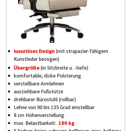
luxuriöses Design
(mit strapazier-fähigem
Kunstleder bezogen)
Übergröße
(in Sitzbreite u. -tiefe)
komfortable, dicke Polsterung
verstellbare Armlehnen
ausziehbare Fußstütze
drehbarer Bürostuhl (rollbar)
Lehne von 90 bis 135 Grad einstellbar
8 cm Höhenverstellung
max. Belastbarkeit:
180 kg
5 Farben: beige, schwarz, hellbraun, grau, hellgrau