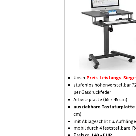
Unser
Preis-Leistungs-Siege
stufenlos höhenverstellbar 7
per Gasdruckfeder
Arbeitsplatte (65 x 45 cm)
ausziehbare Tastaturplatte
cm)
mit Ablageschlitz u. Aufhäng
mobil durch 4 feststellbare R
Preis ca.
140,- EUR