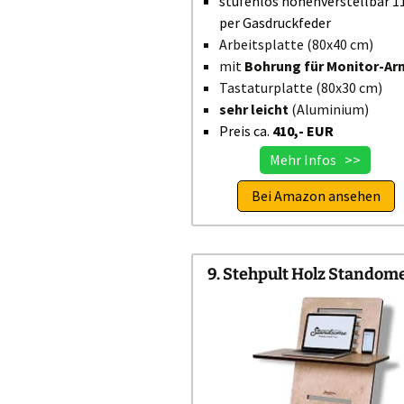
stufenlos höhenverstellbar 1
per Gasdruckfeder
Arbeitsplatte (80x40 cm)
mit
Bohrung für Monitor-Ar
Tastaturplatte (80x30 cm)
sehr leicht
(Aluminium)
Preis ca.
410,- EUR
Mehr Infos >>
Bei Amazon ansehen
9. Stehpult Holz Standom