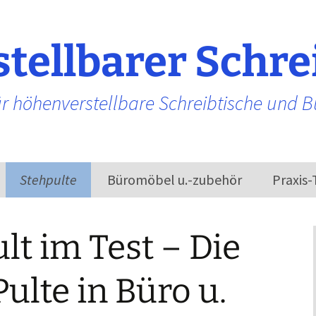
tellbarer Schre
r höhenverstellbare Schreibtische und 
Stehpulte
Büromöbel u.-zubehör
Praxis-
Bürostühle
lt im Test – Die
ulte in Büro u.