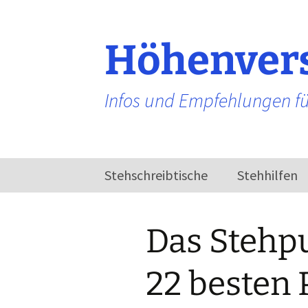
Zum
Inhalt
springen
Höhenvers
Infos und Empfehlungen fü
Stehschreibtische
Stehhilfen
Elektrisch
höhenverstellbarer
Das Stehpu
Schreibtisch
22 besten P