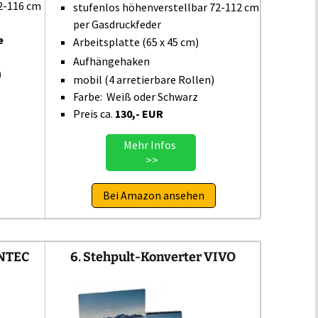
2-116 cm
stufenlos höhenverstellbar 72-112 cm
per Gasdruckfeder
e
Arbeitsplatte (65 x 45 cm)
Aufhängehaken
)
mobil (4 arretierbare Rollen)
Farbe: Weiß oder Schwarz
Preis ca.
130,- EUR
Mehr Infos
>>
Bei Amazon ansehen
ONTEC
6. Stehpult-Konverter VIVO