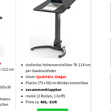
r
stufenlos höhenverstellbar 76-114 cm
2-112 cm
per Gasdruckfeder
Unser
Qualitäts-Sieger
Platte (73 x 50) im Winkel einstellbar
(65x30
zusammenklappbar
mobil (2 Rollen, 1 Griff)
ehaken
Preis ca.
430,- EUR
ollen