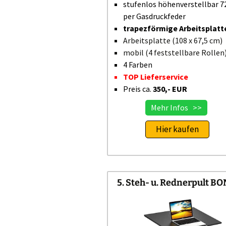
stufenlos höhenverstellbar 7
per Gasdruckfeder
trapezförmige Arbeitsplatt
Arbeitsplatte (108 x 67,5 cm)
mobil (4 feststellbare Rollen
4 Farben
TOP Lieferservice
Preis ca.
350,- EUR
Mehr Infos >>
Hier kaufen
5. Steh- u. Rednerpult B