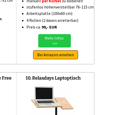
1-51 cm
manuell
per Kurbel
zu bedienen
stufenlos höhenverstellbar 76-115 cm
Arbeitsplatte (100x60 cm)
m
4 Rollen (2 davon arretierbar)
Preis ca.
99,- EUR
Mehr Infos
>>
Bei Amazon ansehen
e Free
10. Relaxdays Laptoptisch