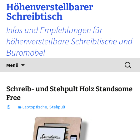
Zum
Höhenverstellbarer
Inhalt
Schreibtisch
springen
Infos und Empfehlungen für
höhenverstellbare Schreibtische und
Büromöbel
Suchen
Menü
nach:
Schreib- und Stehpult Holz Standsome
Free
Laptoptische
,
Stehpult