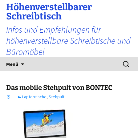
Zum
Höhenverstellbarer
Inhalt
Schreibtisch
springen
Infos und Empfehlungen für
höhenverstellbare Schreibtische und
Büromöbel
Suchen
Menü
nach:
Das mobile Stehpult von BONTEC
Laptoptische
,
Stehpult