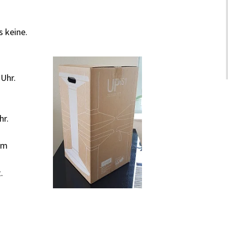
 keine.
Uhr.
hr.
em
.