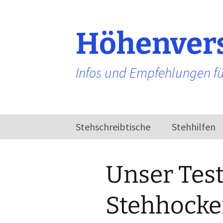
Zum
Inhalt
springen
Höhenvers
Infos und Empfehlungen fü
Stehschreibtische
Stehhilfen
Elektrisch
höhenverstellbarer
Unser Test
Schreibtisch
Stehhocker