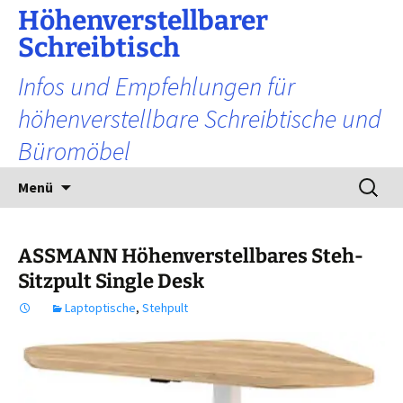
Zum
Höhenverstellbarer
Inhalt
Schreibtisch
springen
Infos und Empfehlungen für
höhenverstellbare Schreibtische und
Büromöbel
Suchen
Menü
nach:
ASSMANN Höhenverstellbares Steh-
Sitzpult Single Desk
Laptoptische
,
Stehpult