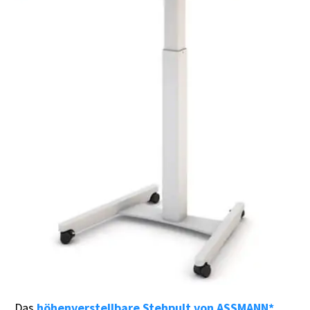
Das
höhenverstellbare Stehpult von ASSMANN*