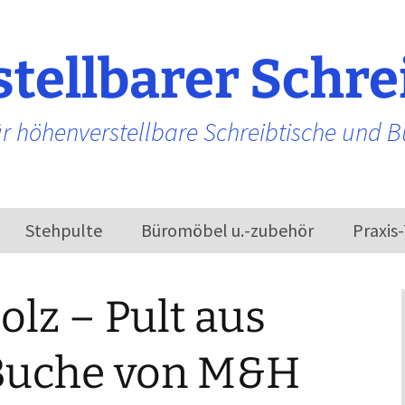
tellbarer Schre
r höhenverstellbare Schreibtische und 
Stehpulte
Büromöbel u.-zubehör
Praxis
Bürostühle
olz – Pult aus
Buche von M&H