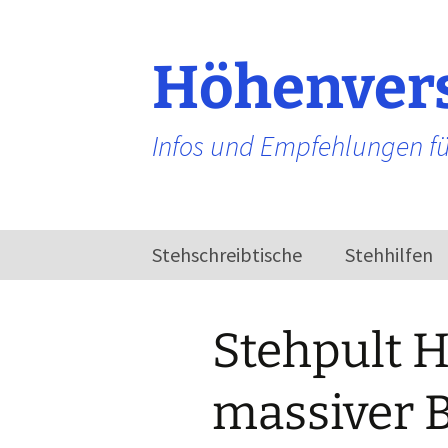
Zum
Inhalt
springen
Höhenvers
Infos und Empfehlungen fü
Stehschreibtische
Stehhilfen
Elektrisch
höhenverstellbarer
Stehpult H
Schreibtisch
massiver 