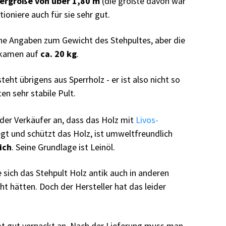
ergröße von über 1,80 m
(die größte davon war
ioniere auch für sie sehr gut.
ine Angaben zum Gewicht des Stehpultes, aber die
 kamen auf
ca. 20 kg
.
ht übrigens aus Sperrholz - er ist also nicht so
en sehr stabile Pult.
 der Verkäufer an, dass das Holz mit
Livos-
legt und schützt das Holz, ist umweltfreundlich
ich
. Seine Grundlage ist Leinöl.
e sich das Stehpult Holz antik auch in anderen
t hätten. Doch der Hersteller hat das leider
t gut verpackt an. Nach der Lieferung muss man