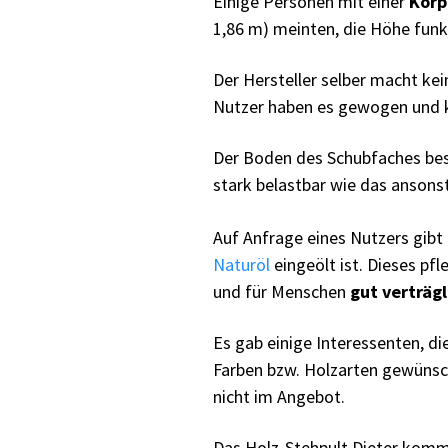
Einige Personen mit einer
Körp
1,86 m) meinten, die Höhe funkt
Der Hersteller selber macht ke
Nutzer haben es gewogen und
Der Boden des Schubfaches beste
stark belastbar wie das ansonst
Auf Anfrage eines Nutzers gibt
Naturöl
eingeölt ist. Dieses pf
und für Menschen
gut verträgl
Es gab einige Interessenten, di
Farben bzw. Holzarten gewünsch
nicht im Angebot.
Das Holz-Stehpult Dieter komm