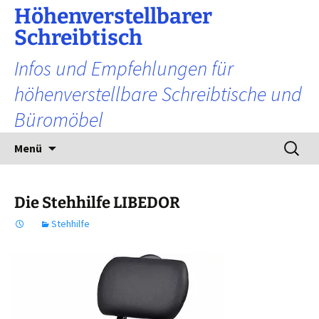
Zum
Höhenverstellbarer
Inhalt
Schreibtisch
springen
Infos und Empfehlungen für
höhenverstellbare Schreibtische und
Büromöbel
Suchen
Menü
nach:
Die Stehhilfe LIBEDOR
Stehhilfe